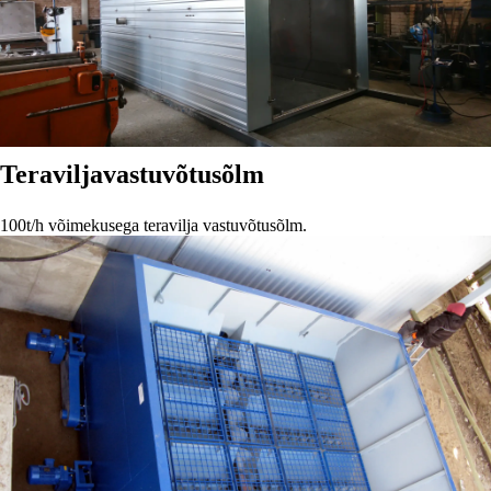
Teravilja
vastuvõtusõlm
100t/h võimekusega teravilja vastuvõtusõlm.