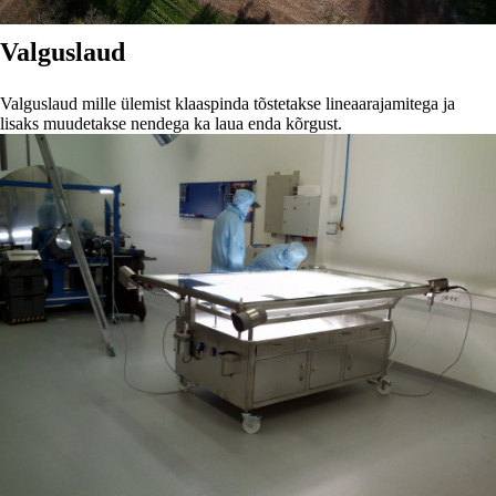
Valguslaud
Valguslaud mille ülemist klaaspinda tõstetakse lineaarajamitega ja
lisaks muudetakse nendega ka laua enda kõrgust.