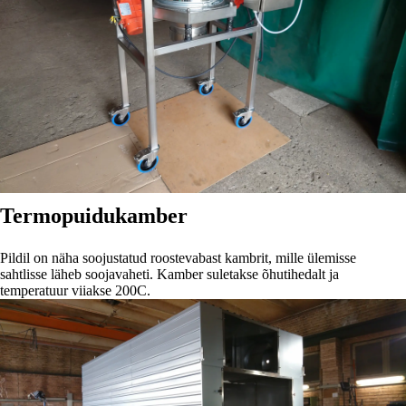
Termopuidu
kamber
Pildil on näha soojustatud roostevabast kambrit, mille ülemisse
sahtlisse läheb soojavaheti. Kamber suletakse õhutihedalt ja
temperatuur viiakse 200C.