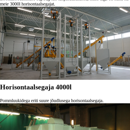
meie 3000l horisontaalsegajat.
Horisontaalsegaja
4000l
Pommluukidega eriti suure jõudlusega horisontaalsegaja.