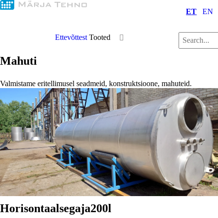
ET
EN
Ettevõttest
Tooted
Mahuti
Valmistame eritellimusel seadmeid, konstruktsioone, mahuteid.
Horisontaalsegaja
200l