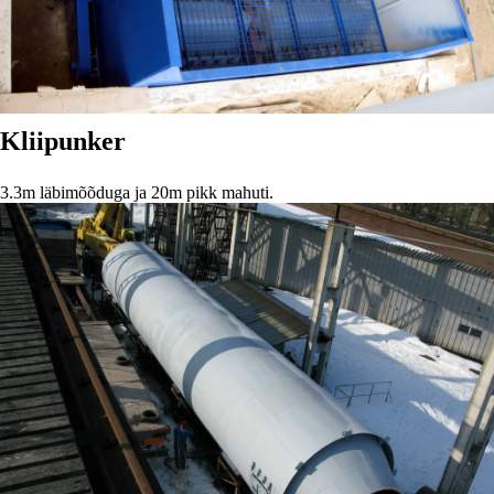
Kliipunker
3.3m läbimõõduga ja 20m pikk mahuti.