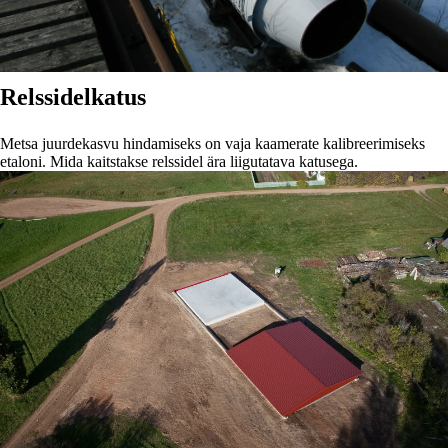
Relssidel
katus
Metsa juurdekasvu hindamiseks on vaja kaamerate kalibreerimiseks
etaloni. Mida kaitstakse relssidel ära liigutatava katusega.