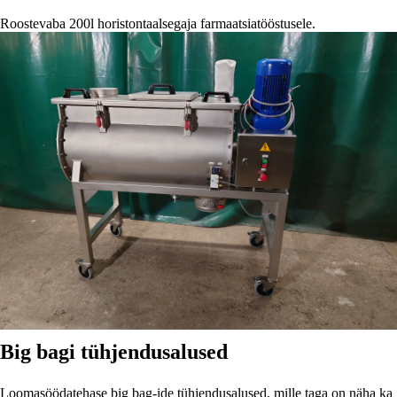
Roostevaba 200l horistontaalsegaja farmaatsiatööstusele.
Big bagi tühjendusalused
Loomasöödatehase big bag-ide tühjendusalused, mille taga on näha ka